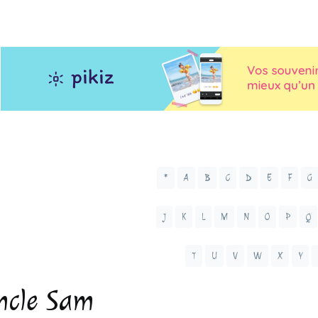
*
A
B
C
D
E
F
G
J
K
L
M
N
O
P
Q
T
U
V
W
X
Y
ncle Sam