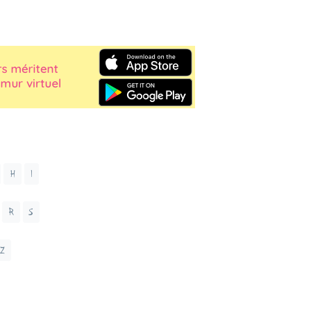
H
I
R
S
Z