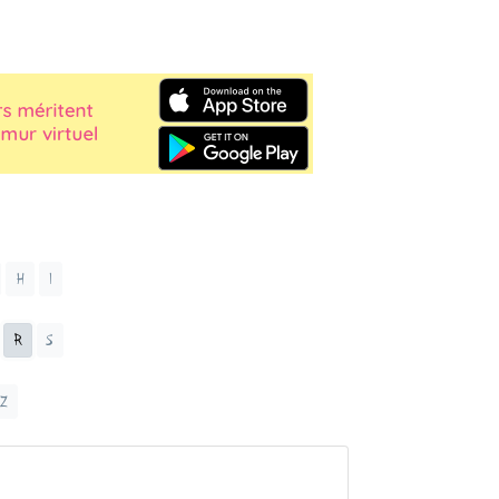
H
I
R
S
Z