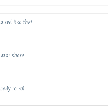
aised like that
.
azor sharp
..
eady to roll
..