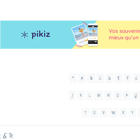
*
A
B
C
D
E
F
G
J
K
L
M
N
O
P
Q
T
U
V
W
X
Y
 & R