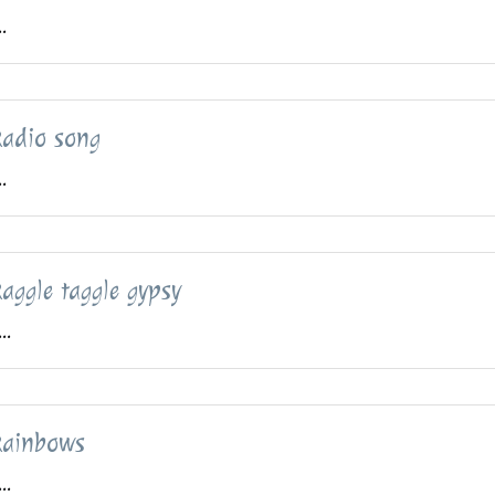
..
adio song
..
aggle taggle gypsy
..
Rainbows
..