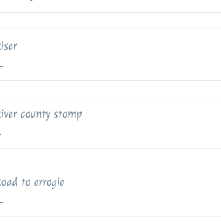
iser
..
iver county stomp
.
oad to errogie
..