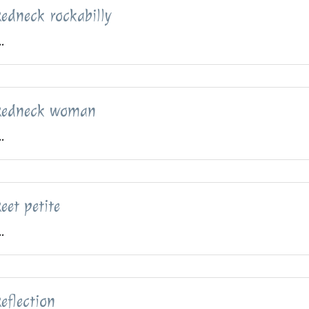
edneck rockabilly
..
Redneck woman
..
eet petite
..
eflection