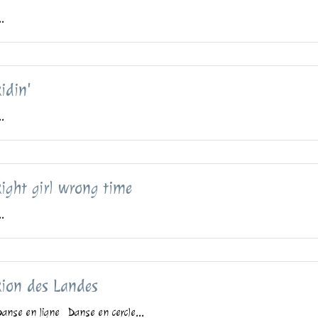
..
idin'
..
ight girl wrong time
..
ion des Landes
anse en ligne Danse en cercle...