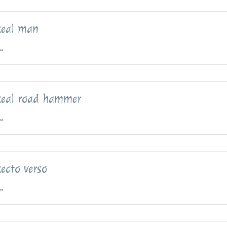
Real man
..
Real road hammer
..
ecto verso
..