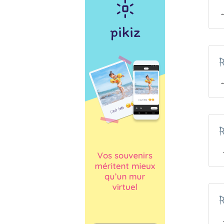
.
R
.
R
.
.