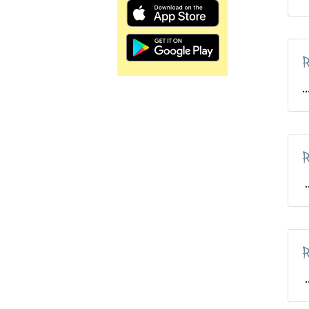
R
..
R
.
R
.