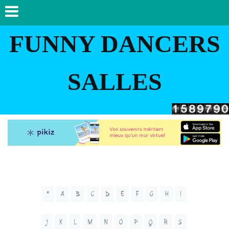
FUNNY DANCERS
SALLES
*
A
B
C
D
E
F
G
H
I
J
K
L
M
N
O
P
Q
R
S