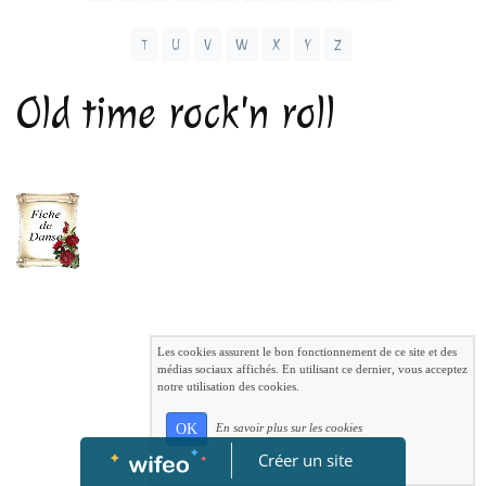
T
U
V
W
X
Y
Z
Old time rock'n roll
Les cookies assurent le bon fonctionnement de ce site et des
médias sociaux affichés. En utilisant ce dernier, vous acceptez
notre utilisation des cookies.
OK
En savoir plus sur les cookies
Créer un site