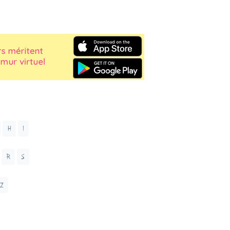
H
I
R
S
Z