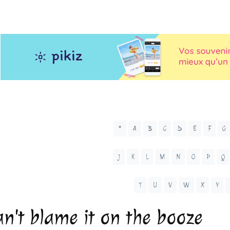
*
A
B
C
D
E
F
G
J
K
L
M
N
O
P
Q
T
U
V
W
X
Y
an't blame it on the booze