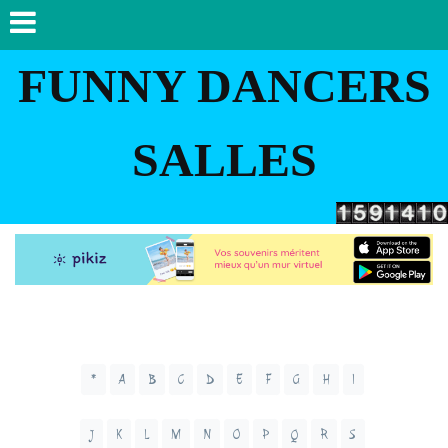
FUNNY DANCERS
SALLES
*
A
B
C
D
E
F
G
H
I
J
K
L
M
N
O
P
Q
R
S