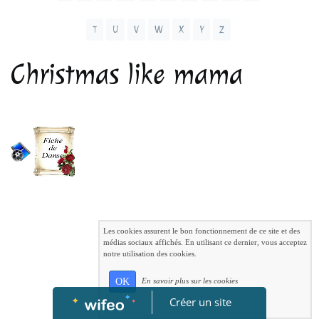
T
U
V
W
X
Y
Z
Christmas like mama
Les cookies assurent le bon fonctionnement de ce site et des
médias sociaux affichés. En utilisant ce dernier, vous acceptez
notre utilisation des cookies.
OK
En savoir plus sur les cookies
Créer un site