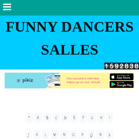
FUNNY DANCERS
SALLES
*
A
B
C
D
E
F
G
H
I
J
K
L
M
N
O
P
Q
R
S