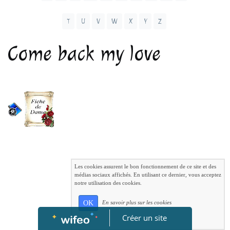
T
U
V
W
X
Y
Z
Come back my love
Les cookies assurent le bon fonctionnement de ce site et des
médias sociaux affichés. En utilisant ce dernier, vous acceptez
notre utilisation des cookies.
OK
En savoir plus sur les cookies
Créer un site