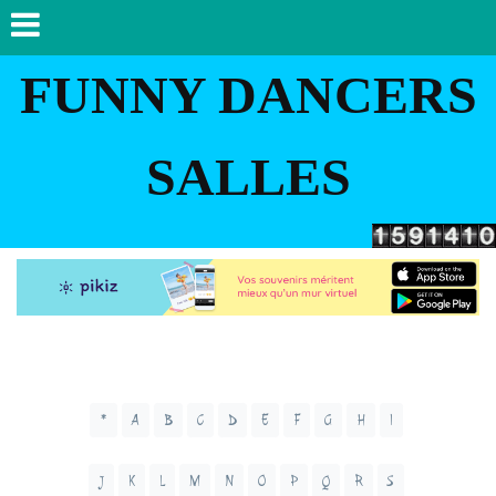
FUNNY DANCERS
SALLES
*
A
B
C
D
E
F
G
H
I
J
K
L
M
N
O
P
Q
R
S