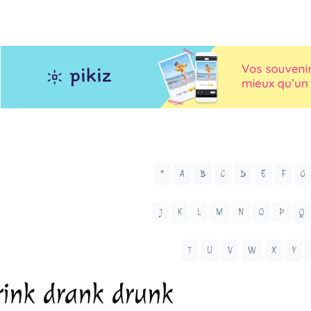
*
A
B
C
D
E
F
G
J
K
L
M
N
O
P
Q
T
U
V
W
X
Y
rink drank drunk