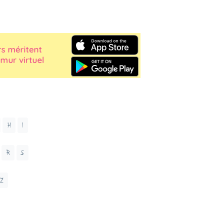
H
I
R
S
Z