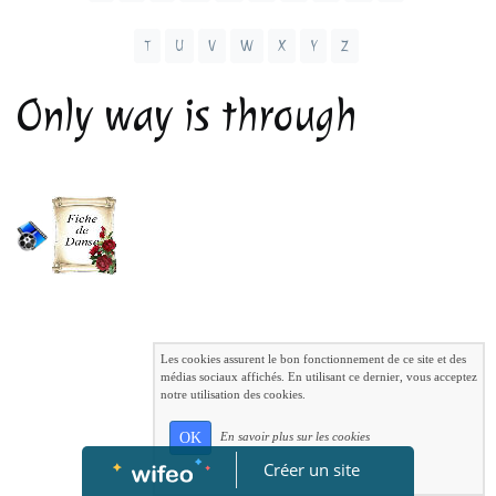
T
U
V
W
X
Y
Z
Only way is through
Les cookies assurent le bon fonctionnement de ce site et des
médias sociaux affichés. En utilisant ce dernier, vous acceptez
notre utilisation des cookies.
OK
En savoir plus sur les cookies
Créer un site