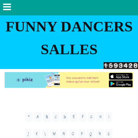
FUNNY DANCERS
SALLES
*
A
B
C
D
E
F
G
H
I
J
K
L
M
N
O
P
Q
R
S