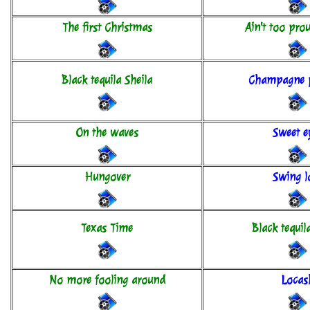
The first Christmas
Ain't too pro
Black tequila Sheila
Champagne 
On the waves
Sweet e
Hungover
Swing 
Texas Time
Black tequil
No more fooling around
Locas