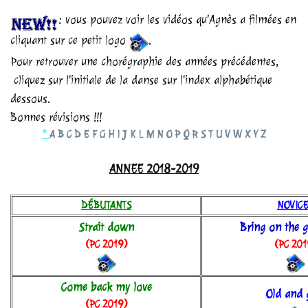
: vous pouvez voir les vidéos qu'Agnès a filmées en
cliquant sur ce petit logo
.
Pour retrouver une chorégraphie des années précédentes,
cliquez sur l'initiale de la danse sur l'index alphabétique
dessous.
Bonnes révisions !!!
*
A
B
C
D
E
F
G
H
I
J
K
L
M
N
O
P
Q
R
S
T
U
V
W
X
Y
Z
ANNEE 2018-2019
DÉBUTANTS
NOVIC
Strait down
Bring on the 
(PC 2019)
(PC 201
Come back my love
Old and 
(PC 2019)