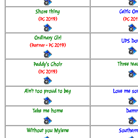
Shore thing
Celtic O
(PC 2019)
(PC 201
Ordinary Girl
UPS Do
(Partner - PC 2019)
Three tea
Paddy's Choir
(PC 2019)
Ain't too proud to beg
Love me so
Take me home
Dam
Without you Mylene
Southern