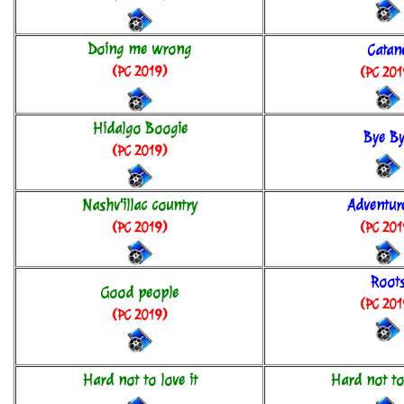
Doing me wrong
Catan
(PC 2019)
(PC 201
Hidalgo Boogie
Bye B
(PC 2019)
Nashv'illac country
Adventur
(PC 2019)
(PC 201
Root
Good people
(PC 201
(PC 2019)
Hard not to love it
Hard not to 