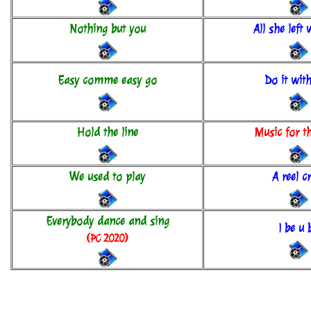
Nothing but you
All she left
Easy comme easy go
Do it wit
Hold the line
Music for t
We used to play
A reel c
Everybody dance and sing
I be u 
(PC 2020)