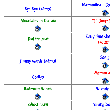
Diamantina - C
Bye Bye (démo)
Mountains to the sea
TH-Guest 
Every time she
Feel the beat
(PC 201
Codig
Jimmy wards (démo)
Woman 
Codigo
Bedroom Boogie
Nobody 
Ghost town
Strong B